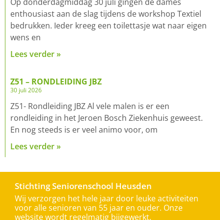
Op donderdagmiddag 30 juli gingen de dames
enthousiast aan de slag tijdens de workshop Textiel
bedrukken. Ieder kreeg een toilettasje wat naar eigen
wens en
Lees verder »
Z51 – RONDLEIDING JBZ
30 juli 2026
Z51- Rondleiding JBZ Al vele malen is er een
rondleiding in het Jeroen Bosch Ziekenhuis geweest.
En nog steeds is er veel animo voor, om
Lees verder »
Stichting Seniorenschool Heusden
Wij verzorgen het hele jaar door leuke activiteiten
voor alle senioren van 55 jaar en ouder. Onze
website wordt regelmatig bijgewerkt.