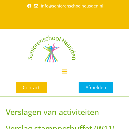
info@seniorenschoolheusden.nl
Contact
Afmelden
Verslagen van activiteiten
Verslag stamppotbuffet (W11)