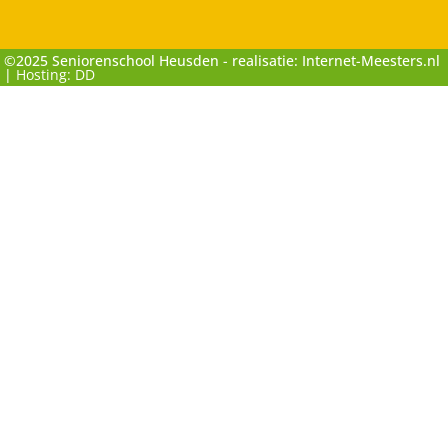
©2025 Seniorenschool Heusden - realisatie: Internet-Meesters.nl
|
Hosting: DD