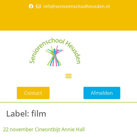
info@seniorenschoolheusden.nl
Contact
Afmelden
Label:
film
22 november Cineontbijt Annie Hall