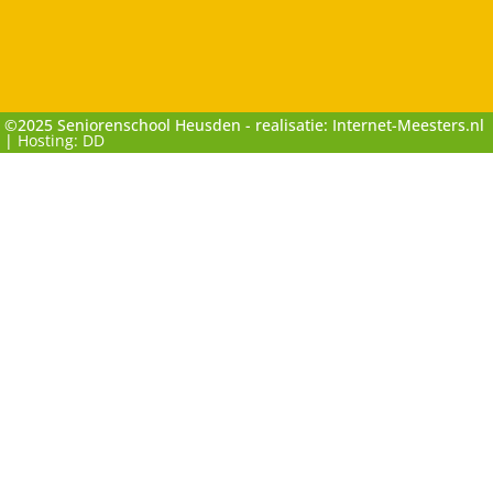
©2025 Seniorenschool Heusden - realisatie: Internet-Meesters.nl
|
Hosting: DD