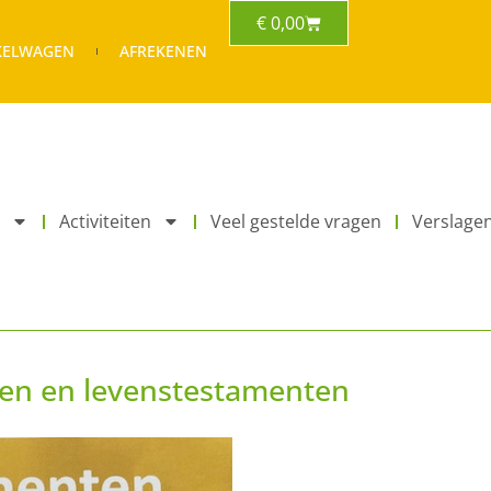
€
0,00
KELWAGEN
AFREKENEN
Activiteiten
Veel gestelde vragen
Verslage
ten en levenstestamenten