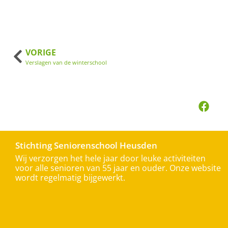
VORIGE
Verslagen van de winterschool
Stichting Seniorenschool Heusden
Wij verzorgen het hele jaar door leuke activiteiten
voor alle senioren van 55 jaar en ouder. Onze website
wordt regelmatig bijgewerkt.