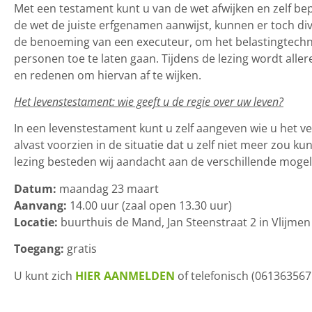
Met een testament kunt u van de wet afwijken en zelf b
de wet de juiste erfgenamen aanwijst, kunnen er toch di
de benoeming van een executeur, om het belastingtechn
personen toe te laten gaan. Tijdens de lezing wordt alle
en redenen om hiervan af te wijken.
Het levenstestament: wie geeft u de regie over uw leven?
In een levenstestament kunt u zelf aangeven wie u het v
alvast voorzien in de situatie dat u zelf niet meer zou k
lezing besteden wij aandacht aan de verschillende mogel
Datum:
maandag 23 maart
Aanvang:
14.00 uur (zaal open 13.30 uur)
Locatie:
buurthuis de Mand, Jan Steenstraat 2 in Vlijmen
Toegang:
gratis
U kunt zich
HIER AANMELDEN
of telefonisch (061363567