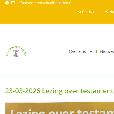
info@seniorenschoolheusden.nl
ACCOUNT
WIN
Over ons
Nieuws
23-03-2026 Lezing over testamen