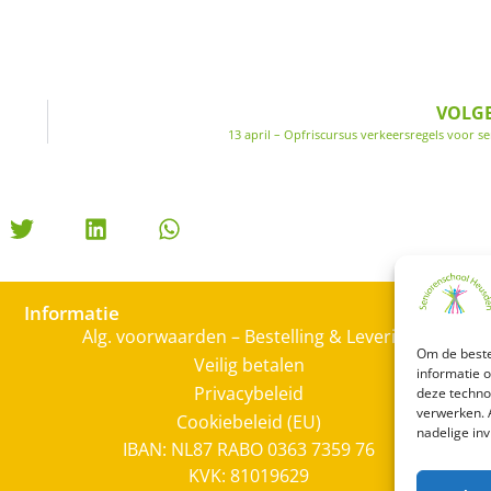
VOLG
13 april – Opfriscursus verkeersregels voor s
Informatie
Alg. voorwaarden – Bestelling & Levering
Om de beste
Veilig betalen
informatie 
Privacybeleid
deze techno
verwerken. 
Cookiebeleid (EU)
nadelige in
IBAN: NL87 RABO 0363 7359 76
KVK: 81019629