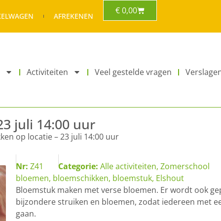
€
0,00
KELWAGEN
AFREKENEN
Activiteiten
Veel gestelde vragen
Verslage
3 juli 14:00 uur
en op locatie – 23 juli 14:00 uur
Nr:
Z41
Categorie:
Alle activiteiten
,
Zomerschool
bloemen
,
bloemschikken
,
bloemstuk
,
Elshout
Bloemstuk maken met verse bloemen. Er wordt ook gepl
bijzondere struiken en bloemen, zodat iedereen met e
gaan.