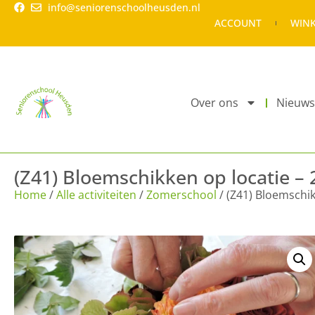
info@seniorenschoolheusden.nl
ACCOUNT
WIN
Over ons
Nieuws
(Z41) Bloemschikken op locatie – 2
Home
/
Alle activiteiten
/
Zomerschool
/ (Z41) Bloemschikk