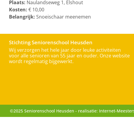
Plaats:
Naulandseweg 1, Elshout
Kosten:
€ 10,00
Belangrijk:
Snoeischaar meenemen
Stichting Seniorenschool Heusden
Wij verzorgen het hele jaar door leuke activiteiten
voor alle senioren van 55 jaar en ouder. Onze website
wordt regelmatig bijgewerkt.
©2025 Seniorenschool Heusden - realisatie: Internet-Meester