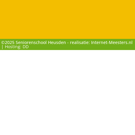
©2025 Seniorenschool Heusden - realisatie: Internet-Meesters.nl
|
Hosting: DD