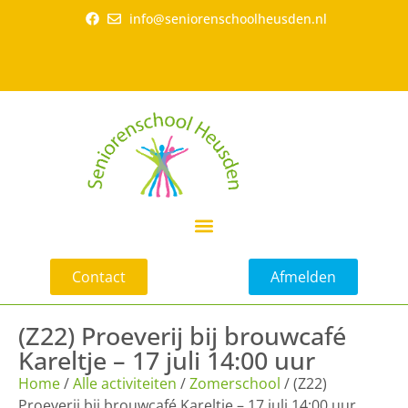
info@seniorenschoolheusden.nl
Contact
Afmelden
(Z22) Proeverij bij brouwcafé
Kareltje – 17 juli 14:00 uur
Home
/
Alle activiteiten
/
Zomerschool
/ (Z22)
Proeverij bij brouwcafé Kareltje – 17 juli 14:00 uur