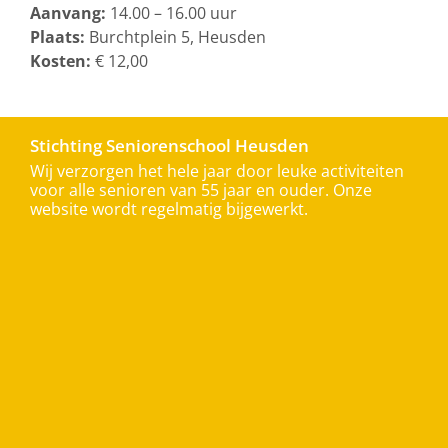
Aanvang:
14.00 – 16.00 uur
Plaats:
Burchtplein 5, Heusden
Kosten:
€ 12,00
Stichting Seniorenschool Heusden
Wij verzorgen het hele jaar door leuke activiteiten
voor alle senioren van 55 jaar en ouder. Onze
website wordt regelmatig bijgewerkt.