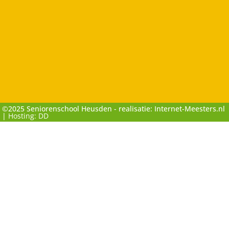
©2025 Seniorenschool Heusden - realisatie: Internet-Meesters.nl
|
Hosting: DD