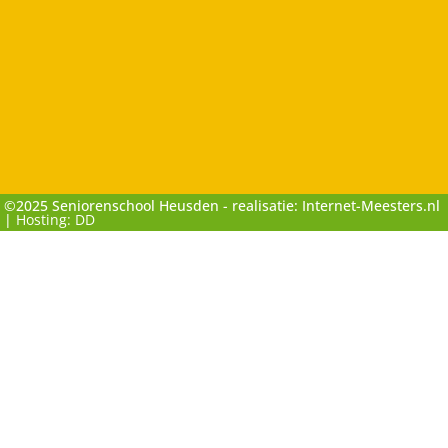
©2025 Seniorenschool Heusden - realisatie: Internet-Meesters.nl
|
Hosting: DD