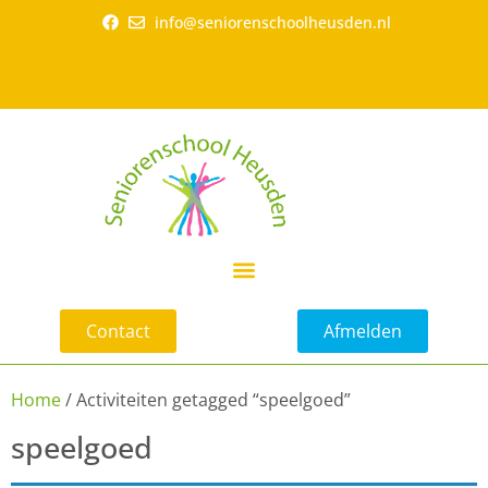
info@seniorenschoolheusden.nl
Contact
Afmelden
Home
/ Activiteiten getagged “speelgoed”
speelgoed