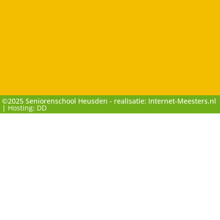
©2025 Seniorenschool Heusden - realisatie: Internet-Meesters.nl
|
Hosting: DD