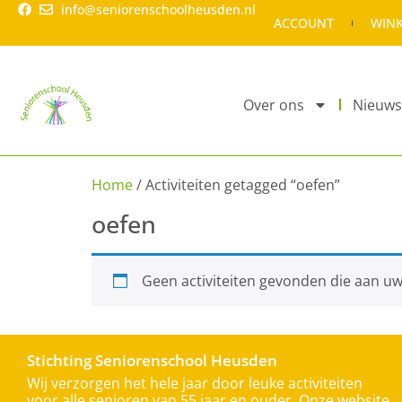
info@seniorenschoolheusden.nl
ACCOUNT
WIN
Over ons
Nieuws
Home
/ Activiteiten getagged “oefen”
oefen
Geen activiteiten gevonden die aan uw
Stichting Seniorenschool Heusden
Wij verzorgen het hele jaar door leuke activiteiten
voor alle senioren van 55 jaar en ouder. Onze website