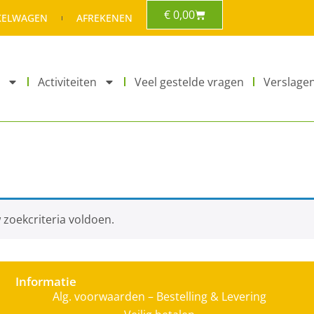
€
0,00
KELWAGEN
AFREKENEN
Activiteiten
Veel gestelde vragen
Verslage
 zoekcriteria voldoen.
Informatie
Alg. voorwaarden – Bestelling & Levering