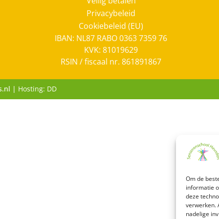
Veilig betalen
Privacybeleid
Cookiebeleid (EU)
IBAN: NL87 RABO 0363 7359 76
KVK: 81019629
RSIN / fiscaal nr. 861891867
s.nl |
Hosting: DD
Om de beste
informatie 
deze techno
verwerken. 
nadelige in