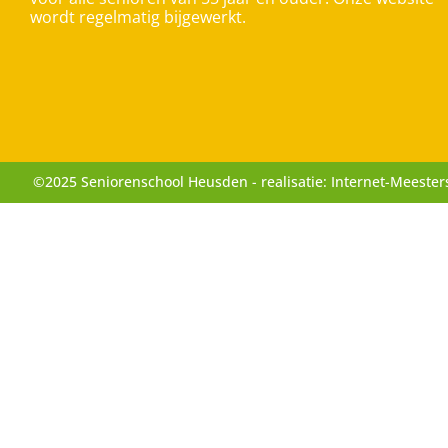
wordt regelmatig bijgewerkt.
©2025 Seniorenschool Heusden - realisatie: Internet-Meester