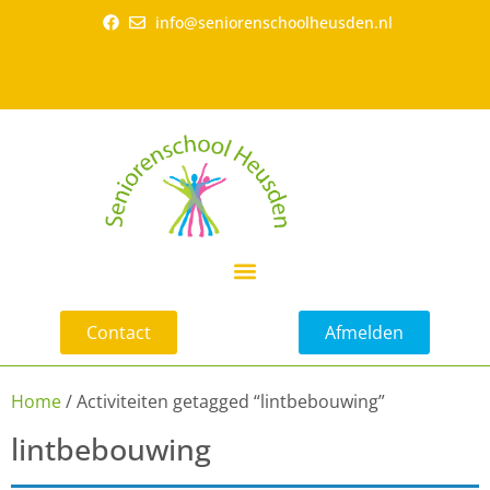
info@seniorenschoolheusden.nl
Contact
Afmelden
Home
/ Activiteiten getagged “lintbebouwing”
lintbebouwing