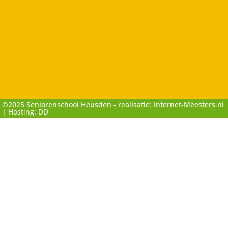
©2025 Seniorenschool Heusden - realisatie: Internet-Meesters.nl
|
Hosting: DD