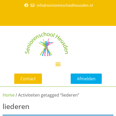
info@seniorenschoolheusden.nl
Contact
Afmelden
Home
/ Activiteiten getagged “liederen”
liederen