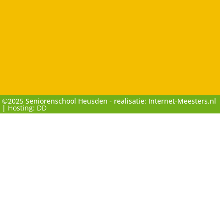
©2025 Seniorenschool Heusden - realisatie: Internet-Meesters.nl
|
Hosting: DD