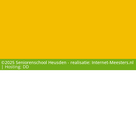
©2025 Seniorenschool Heusden - realisatie: Internet-Meesters.nl
|
Hosting: DD