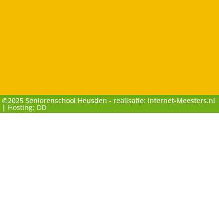
©2025 Seniorenschool Heusden - realisatie: Internet-Meesters.nl
|
Hosting: DD