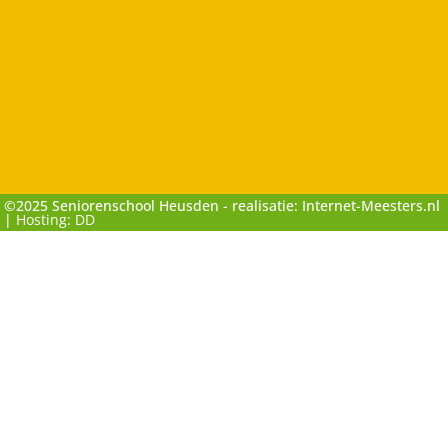
©2025 Seniorenschool Heusden - realisatie: Internet-Meesters.nl
|
Hosting: DD