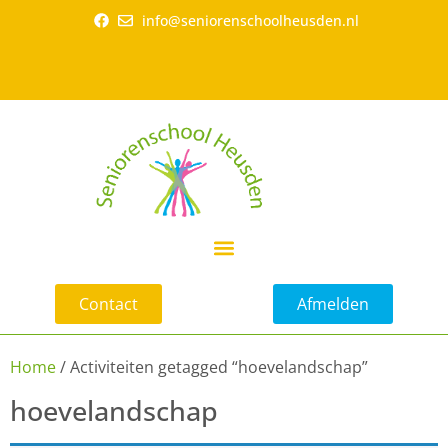
info@seniorenschoolheusden.nl
Contact
Afmelden
Home
/ Activiteiten getagged “hoevelandschap”
hoevelandschap