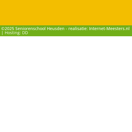
©2025 Seniorenschool Heusden - realisatie: Internet-Meesters.nl
|
Hosting: DD