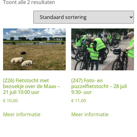
Toont alle 2 resultaten
(Z26) Fietstocht met
(Z47) Foto- en
bezoekje over de Maas –
puzzelfietstocht – 28 juli
21 juli 10:00 uur
9:30- uur
€
10,00
€
11,00
Meer informatie
Meer informatie