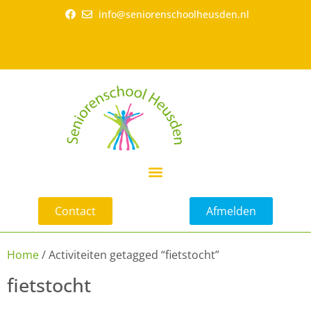
info@seniorenschoolheusden.nl
Contact
Afmelden
Home
/ Activiteiten getagged “fietstocht”
fietstocht