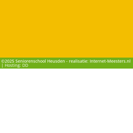
©2025 Seniorenschool Heusden - realisatie: Internet-Meesters.nl
|
Hosting: DD